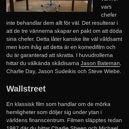
vars
chefer
inte behandlar dem allt för väl. Det resulterar i
att de tre vännerna skapar en pakt om att döda
sina chefer. Detta låter kanske lite väl våldsamt
men kom ihåg att detta är en komedifilm och
du är garanterad att skratta. I huvudrollerna
hittar du välkända skådisarna
Jason Bateman
,
Charlie Day, Jason Sudeikis och Steve Wiebe.
Wallstreet
En klassisk film som handlar om de mörka
hemligheter som döljer sig under ytan i
världens finanscentrum. Filmen släpptes redan
1987 där du hittar Charlie Sheen och Michael