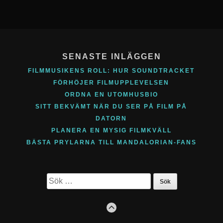
Footer
Content
SENASTE INLÄGGEN
FILMMUSIKENS ROLL: HUR SOUNDTRACKET
FÖRHÖJER FILMUPPLEVELSEN
ORDNA EN UTOMHUSBIO
SITT BEKVÄMT NÄR DU SER PÅ FILM PÅ
DATORN
PLANERA EN MYSIG FILMKVÄLL
BÄSTA PRYLARNA TILL MANDALORIAN-FANS
Sök
efter:
GO
TO
THE