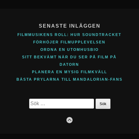
Footer
Content
SENASTE INLÄGGEN
FILMMUSIKENS ROLL: HUR SOUNDTRACKET
FÖRHÖJER FILMUPPLEVELSEN
ORDNA EN UTOMHUSBIO
SITT BEKVÄMT NÄR DU SER PÅ FILM PÅ
DATORN
PLANERA EN MYSIG FILMKVÄLL
BÄSTA PRYLARNA TILL MANDALORIAN-FANS
Sök
efter:
GO
TO
THE
TOP